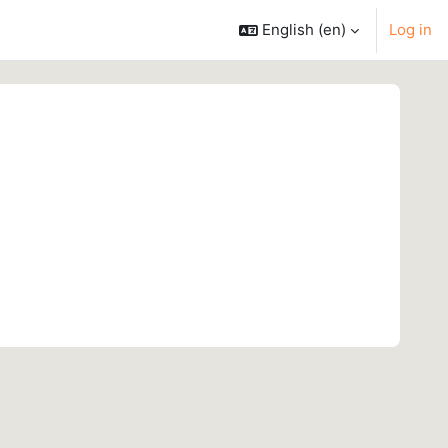
English ‎(en)‎
Log in