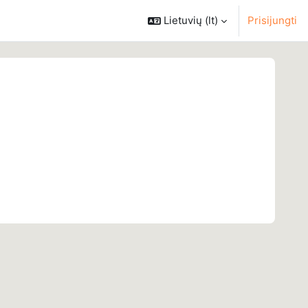
Lietuvių ‎(lt)‎
Prisijungti